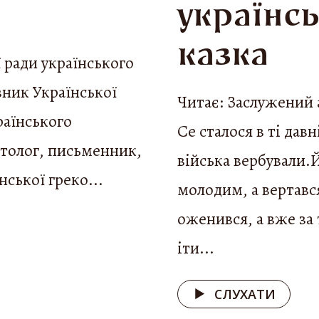
українс
казка
ї ради українського
вник Української
Читає: Заслужений 
раїнського
Се сталося в ті дав
ітолог, письменник,
війська вербували.
нської греко...
молодим, а вертавс
оженився, а вже за
іти...
СЛУХАТИ