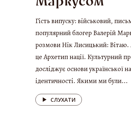
Маркусом
Гість випуску: військовий, пись
популярний блогер Валерій Мар
розмови Нік Лисицький: Вітаю. 
це Архетип нації. Культурний п
досліджує основи української н
ідентичності. Якими ми були...
СЛУХАТИ