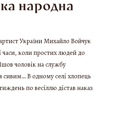
ька народна
артист України Михайло Войчук
ні часи, коли простих людей до
Йшов чоловік на службу
я сивим… В одному селі хлопець
 тиждень по весіллю дістав наказ