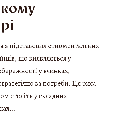
ькому
рі
на з підставових етноментальних
їнців, що виявляється у
обережності у вчинках,
тратегічно за потреби. Ця риса
ом століть у складних
ах...