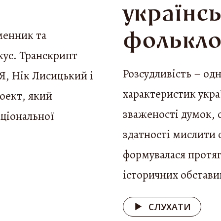
українс
менник та
фолькло
кус. Транскрипт
Розсудливість – од
Я, Нік Лисицький і
характеристик укра
роект, який
зваженості думок, 
аціональної
здатності мислити с
формувалася протяг
історичних обставин
СЛУХАТИ