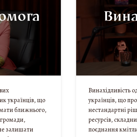
омога
Вина
вих
Винахідливість о
к українців, що
українців, що пр
имати ближнього,
нестандартні рі
 громади,
ресурсів, складни
 не залишати
поєднання кмітли