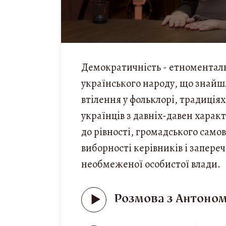
Демократичність - етноментал
українського народу, що знайш
втілення у фольклорі, традиціях
українців з давніх-давен хара
до рівності, громадського само
виборності керівників і запере
необмеженої особистої влади.
Розмова з Антоно