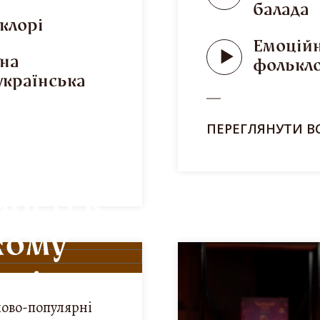
в
балада
клорі
Емоційн
ана
фолькл
українська
ПЕРЕГЛЯНУТИ В
ності в
кому
орі
ково-популярні