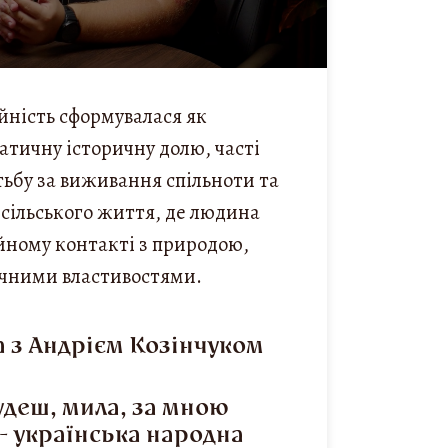
йність сформувалася як
атичну історичну долю, часті
тьбу за виживання спільноти та
 сільського життя, де людина
ійному контакті з природою,
ічними властивостями.
 з Андрієм Козінчуком
удеш, мила, за мною
– українська народна