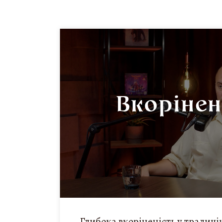
Вкорінен
Глибока вкоріненість у традицію