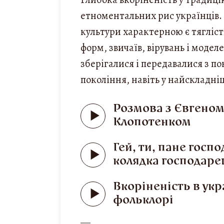
етноментальних рис українців.
культури характерною є тягліс
форм, звичаїв, вірувань і модел
зберігалися і передавалися з по
покоління, навіть у найскладніш
Розмова з Євгено
Клопотенком
Гей, ти, пане госп
колядка господаре
Вкоріненість в ук
фольклорі