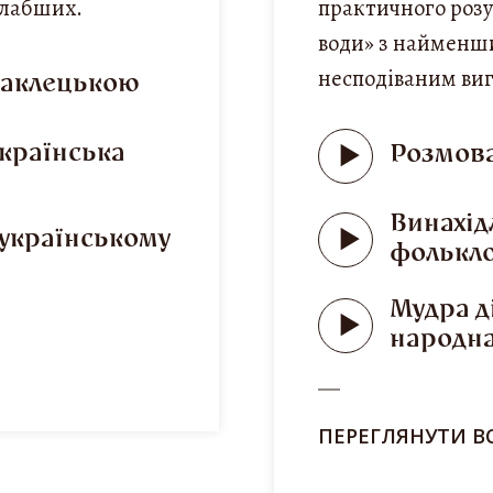
 слабших.
практичного розу
води» з найменш
несподіваним ви
Заклецькою
українська
Розмова
Винахід
українському
фолькл
Мудра д
народна
ПЕРЕГЛЯНУТИ В