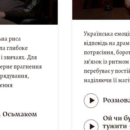
Українська емоці
ьна риса
відповідь на драм
ла глибоке
потрясіння, боро
 і звичаях. Для
зв’язок із ритмом
ктерне прагнення
перебуває у пост
врядування,
наділяючи її маг
чення
Розмова
м Осьмаком
Ой чи б
тужити 