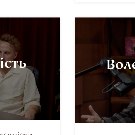
ість
Вол
 є однією із