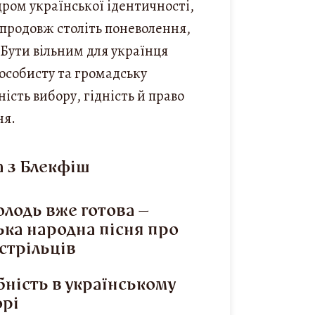
дром української ідентичності,
продовж століть поневолення,
 Бути вільним для українця
 особисту та громадську
ість вибору, гідність й право
ня.
 з Блекфіш
лодь вже готова —
ька народна пісня про
 стрільців
ність в українському
орі