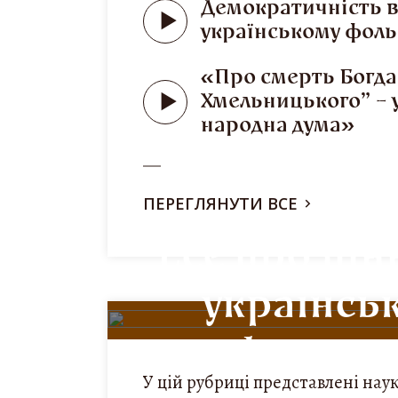
Демократичність 
українському фоль
«Про смерть Богд
Хмельницького” – 
народна дума»
ПЕРЕГЛЯНУТИ ВСЕ
Есе про цін
українсь
фолькл
У цій рубриці представлені нау