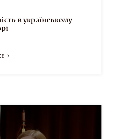
ість в українському
орі
СЕ