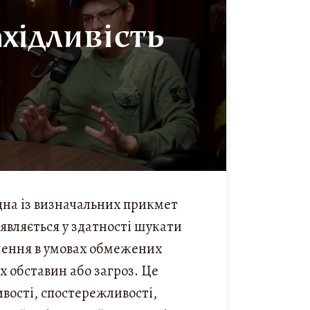
хідливість
дна із визначальних прикмет
оявляється у здатності шукати
шення в умовах обмежених
х обставин або загроз. Це
вості, спостережливості,