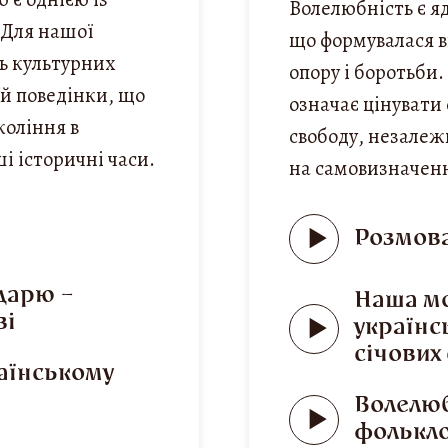
Волелюбність є я
 Для нашої
що формувалася в
ть культурних
опору і боротьби.
ей поведінки, що
означає цінувати
коління в
свободу, незалежн
і історичні часи.
на самовизначен
м
Розмова
одарю –
Наша мо
ві
українс
січових
раїнському
Волелюб
фолькл