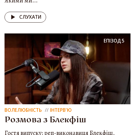
Якими ми...
СЛУХАТИ
ЕПІЗОД
5
ВОЛЕЛЮБНІСТЬ
ІНТЕРВ'Ю
Розмова з Блекфіш
Гостя випуску: реп-виконавиця Блекфіш.