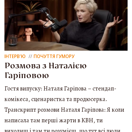
ІНТЕРВ'Ю
ПОЧУТТЯ ГУМОРУ
Розмова з Наталією
Гаріповою
Гостя випуску: Наталя Гаріпова – стендап-
комікеса, сценаристка та продюсерка.
Транскрипт розмови Наталя Гаріпова: Я коли
написала там перші жарти в КВН, ти
виходиш і там ти розумієш, що тут всі люди