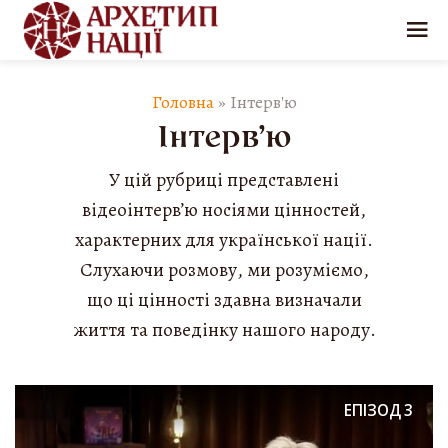
Головна
»
Інтерв'ю
Інтерв’ю
У цій рубриці представлені
відеоінтерв’ю носіями цінностей,
характерних для української нації.
Слухаючи розмову, ми розуміємо,
що ці цінності здавна визначали
життя та поведінку нашого народу.
ЕПІЗОД
3